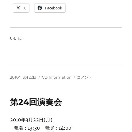
X
Facebook
いいね:
投
カ
CD
2010年3月22日
CD Information
コメント
稿
テ
Information:
日:
ゴ
第
リ
24
第24回演奏会
ー
回
演
奏
2010年3月22日(月)
会
ベ
開場：13:30 開演：14:00