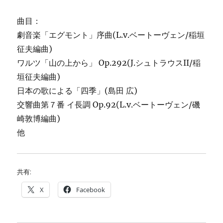
曲目：
劇音楽「エグモント」序曲(L.v.ベートーヴェン/稲垣
征夫編曲)
ワルツ「山の上から」 Op.292(J.シュトラウスII/稲
垣征夫編曲)
日本の歌による「四季」(島田 広)
交響曲第７番 イ長調 Op.92(L.v.ベートーヴェン/磯
崎敦博編曲)
他
共有:
X
Facebook