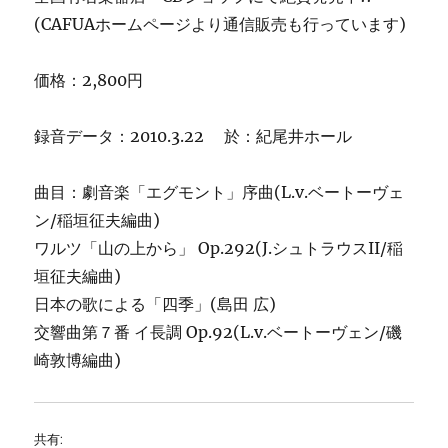
(CAFUAホームページより通信販売も行っています)
価格：2,800円
録音データ：2010.3.22 於：紀尾井ホール
曲目：劇音楽「エグモント」序曲(L.v.ベートーヴェ
ン/稲垣征夫編曲)
ワルツ「山の上から」 Op.292(J.シュトラウスII/稲
垣征夫編曲)
日本の歌による「四季」(島田 広)
交響曲第７番 イ長調 Op.92(L.v.ベートーヴェン/磯
崎敦博編曲)
共有: