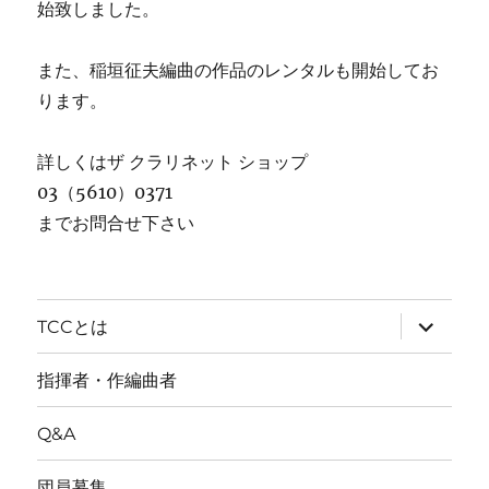
始致しました。
また、稲垣征夫編曲の作品のレンタルも開始してお
ります。
詳しくはザ クラリネット ショップ
03（5610）0371
までお問合せ下さい
サ
TCCとは
ブ
メ
ニ
指揮者・作編曲者
ュ
ー
を
Q&A
展
開
団員募集