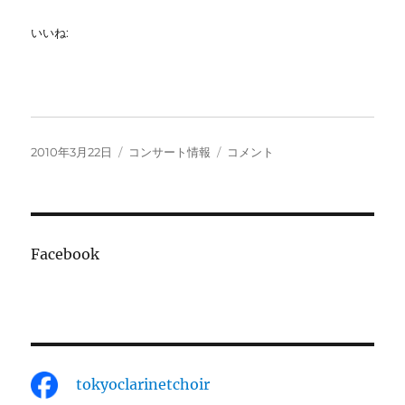
いいね:
投
カ
第
2010年3月22日
コンサート情報
コメント
稿
テ
24
日:
ゴ
回
リ
演
ー
奏
会
Facebook
に
tokyoclarinetchoir