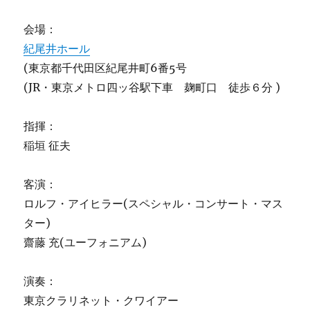
ー
ト
会場：
ー
ヴ
紀尾井ホール
ェ
(東京都千代田区紀尾井町6番5号
ン
(JR・東京メトロ四ッ谷駅下車 麹町口 徒歩６分 )
交
響
曲
指揮：
第
稲垣 征夫
七
番
に
客演：
ロルフ・アイヒラー(スペシャル・コンサート・マス
ター)
齋藤 充(ユーフォニアム)
演奏：
東京クラリネット・クワイアー