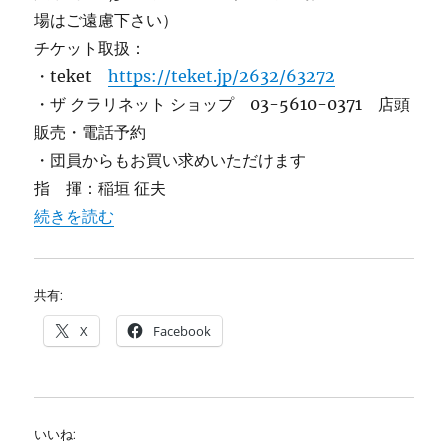
場はご遠慮下さい）
チケット取扱：
・teket
https://teket.jp/2632/63272
・ザ クラリネット ショップ 03-5610-0371 店頭
販売・電話予約
・団員からもお買い求めいただけます
指 揮：稲垣 征夫
“第38回演奏会” の
続きを読む
共有:
X
Facebook
いいね: