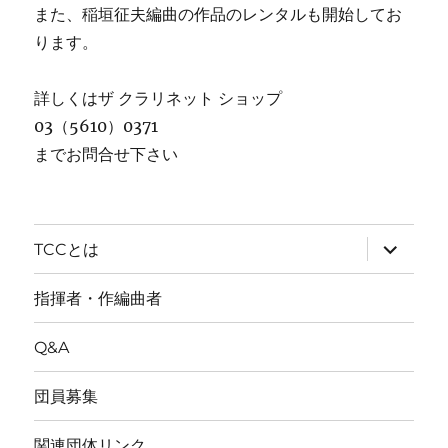
また、稲垣征夫編曲の作品のレンタルも開始してお
ります。
詳しくはザ クラリネット ショップ
03（5610）0371
までお問合せ下さい
サ
TCCとは
ブ
メ
ニ
指揮者・作編曲者
ュ
ー
を
Q&A
展
開
団員募集
関連団体リンク