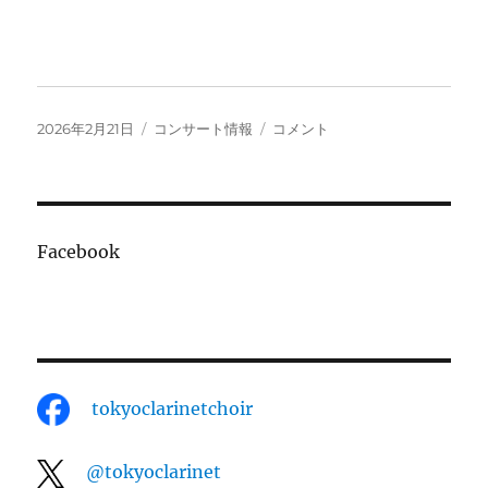
投
カ
第
2026年2月21日
コンサート情報
コメント
稿
テ
38
日:
ゴ
回
リ
演
ー
奏
会
Facebook
に
tokyoclarinetchoir
@tokyoclarinet