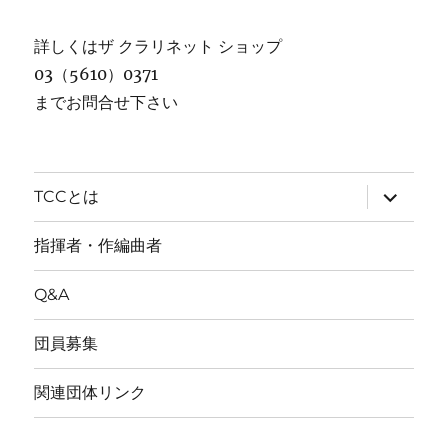
詳しくはザ クラリネット ショップ
03（5610）0371
までお問合せ下さい
サ
TCCとは
ブ
メ
ニ
指揮者・作編曲者
ュ
ー
を
Q&A
展
開
団員募集
関連団体リンク