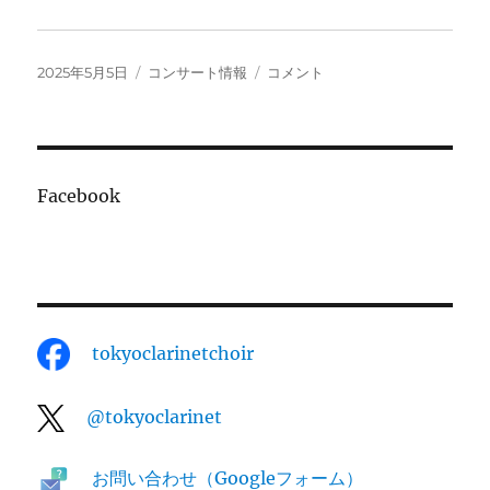
投
カ
第
2025年5月5日
コンサート情報
コメント
稿
テ
37
日:
ゴ
回
リ
演
ー
奏
会
Facebook
に
tokyoclarinetchoir
@tokyoclarinet
お問い合わせ（Googleフォーム）