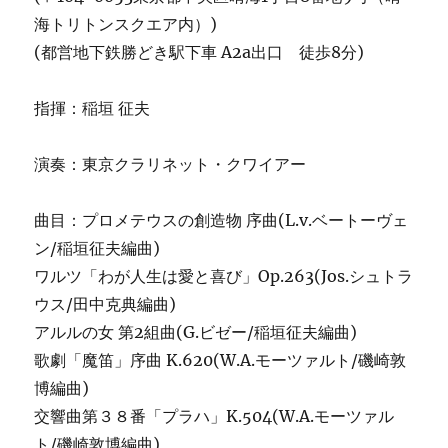
海トリトンスクエア内）)
(都営地下鉄勝どき駅下車 A2a出口 徒歩8分)
指揮：稲垣 征夫
演奏：東京クラリネット・クワイアー
曲目：プロメテウスの創造物 序曲(L.v.ベートーヴェ
ン/稲垣征夫編曲)
ワルツ「わが人生は愛と喜び」Op.263(Jos.シュトラ
ウス/田中克典編曲)
アルルの女 第2組曲(G.ビゼー/稲垣征夫編曲)
歌劇「魔笛」序曲 K.620(W.A.モーツァルト/磯崎敦
博編曲)
交響曲第３８番「プラハ」K.504(W.A.モーツァル
ト/磯崎敦博編曲)