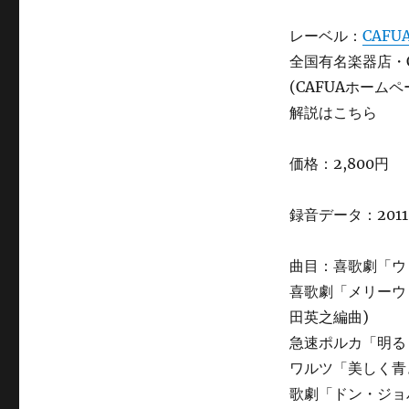
ツ
ァ
レーベル：
CAFU
ル
全国有名楽器店・
ト
(CAFUAホーム
交
響
解説はこちら
曲
第
価格：2,800円
38
番
「プ
録音データ：201
ラ
ハ」
に
曲目：喜歌劇「ウィ
喜歌劇「メリーウ
田英之編曲)
急速ポルカ「明るくい
ワルツ「美しく青きド
歌劇「ドン・ジョバ