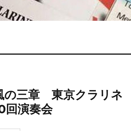
on: 風の三章 東京クラリネ
0回演奏会