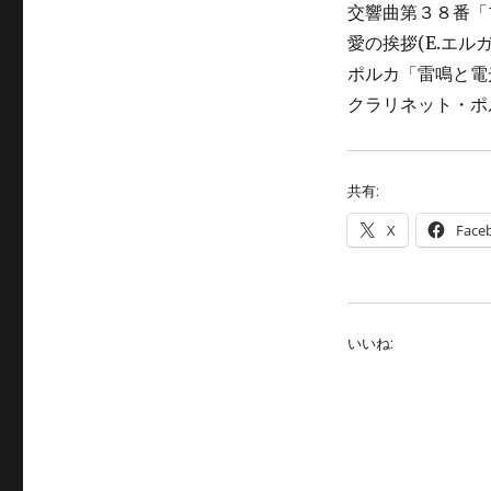
交響曲第３８番「プ
愛の挨拶(E.エル
ポルカ「雷鳴と電光」
クラリネット・ポ
共有:
X
Face
いいね: