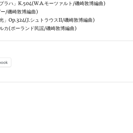
ラハ」K.504(W.A.モーツァルト/磯崎敦博編曲)
ガー/磯崎敦博編曲)
Op.324(J.シュトラウスII/磯崎敦博編曲)
ルカ(ポーランド民謡/磯崎敦博編曲)
book