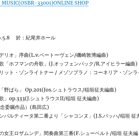
 MUSIC(OSBR-33001)ONLINE SHOP
6.5.8 於：紀尾井ホール
リオ」序曲(L.v.ベートーヴェン/磯崎敦博編曲)
「ホフマンの舟歌」(J.オッフェンバック/R.アイヒラー編曲)
リット・ゾンライトナー / メゾソプラノ：コーネリア・ゾンラ
ばら」 Op.201(Jos.シュトラウス/稲垣征夫編曲)
op.333(J.シュトラウスII/稲垣 征夫編曲)
念委嘱作品）(島田広)
パルティータ第二番より「シャコンヌ」(J.S.バッハ/稲垣 征
の女王ロザムンデ」間奏曲第三番(F.シューベルト/稲垣 征夫編