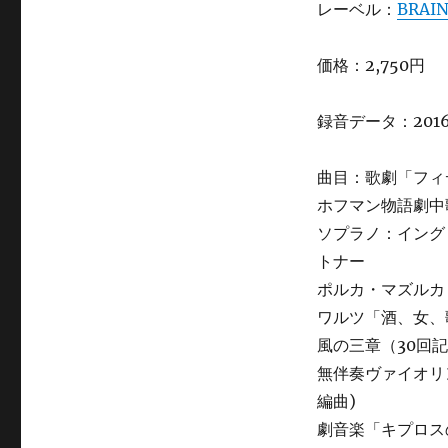
レーベル：
BRAIN
第
30
回
価格：2,750円
演
奏
会
録音データ：201
に
曲目：歌劇「フィデ
ホフマン物語劇中歌
ソプラノ：イング
トナー
ポルカ・マズルカ「野
ワルツ「酒、女、歌」
風の三章（30回記
無伴奏ヴァイオリン
編曲)
劇音楽「キプロス