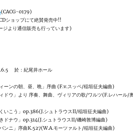
A
(CACG-0179)
CDショップにて絶賛発売中!!
ページより通信販売も行っています)
1.6.5 於：紀尾井ホール
ーンの朝、昼、晩」序曲 (F.v.スッペ/稲垣征夫編曲)
ィドウ」より 序奏、舞曲、ヴィリアの歌/ワルツ(F.レハール/
こう」op.386(J.シュトラウスII/稲垣征夫編曲)
ナウ」op.314(J.シュトラウスII/磯崎敦博編曲)
ンニ」序曲K.527(W.A.モーツァルト/稲垣征夫編曲)