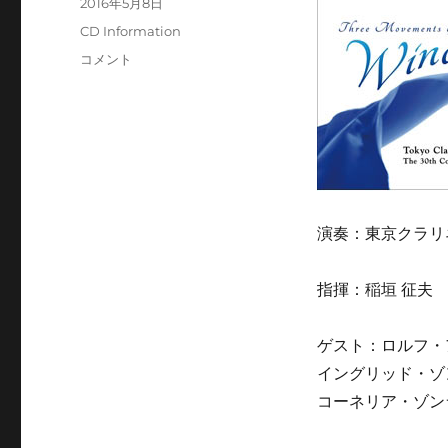
投
2016年5月8日
稿
カ
CD Information
日:
テ
CD
コメント
ゴ
Information:
リ
風
ー
の
三
章
東
京
ク
演奏：東京クラリ
ラ
リ
指揮：稲垣 征夫
ネ
ッ
ト
ゲスト：ロルフ・
ク
イングリッド・ゾ
ワ
イ
コーネリア・ゾン
ア
ー