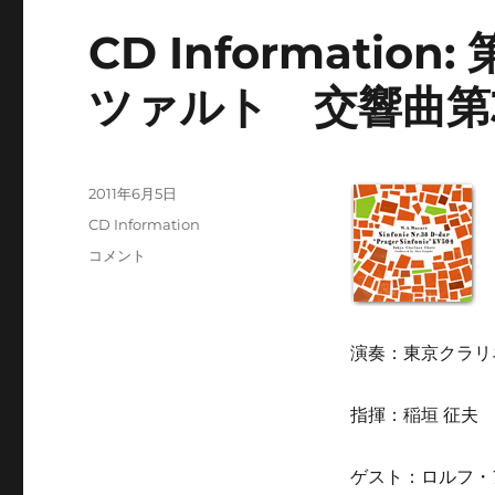
CD Informatio
ツァルト 交響曲第
投
2011年6月5日
稿
カ
CD Information
日:
テ
CD
コメント
ゴ
Information:
リ
第
ー
25
回
演奏：東京クラリ
演
奏
指揮：稲垣 征夫
会
W.A.
モ
ゲスト：ロルフ・
ー