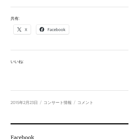
共有:
X
Facebook
いいね:
投
カ
ウ
2015年2月23日
コンサート情報
コメント
稿
テ
ィ
日:
ゴ
ー
リ
ン
ー
特
別
Facebook