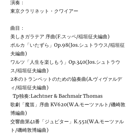
演奏：
東京クラリネット・クワイアー
曲目：
美しきガラテア 序曲(F.スッペ/稲垣征夫編曲)
ポルカ「いたずら」Op.98(Jos.シュトラウス/稲垣征
夫編曲)
ワルツ「人生を楽しもう」Op.340(Jos.シュトラウ
ス/稲垣征夫編曲)
2本のトランペットのための協奏曲(A.ヴィヴァルデ
ィ/稲垣征夫編曲)
Tp独奏:Lachtner & Bachmair Thomas
歌劇「魔笛」序曲 KV620(W.A.モーツァルト/磯崎敦
博編曲)
交響曲第41番「ジュピター」K.551(W.A.モーツァル
ト/磯崎敦博編曲)