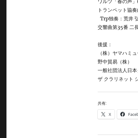
ワルツ「春の声」(
トランペット協奏曲
Trp独奏：荒井 
交響曲第35番 二長
後援：
（株）ヤマハミュ
野中貿易（株）
一般社団法人日本
ザ クラリネット 
共有:
X
Face