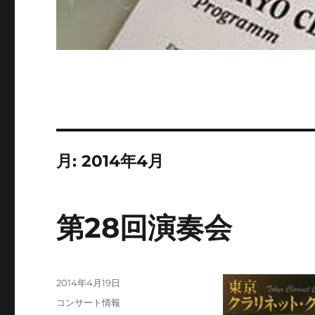
月:
2014年4月
第28回演奏会
投
2014年4月19日
稿
カ
コンサート情報
日: