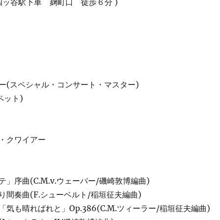
四ッ谷駅下車 麹町口 徒歩６分 )
ー(スペシャル・コンサート・マスター)
ペット)
・クワイアー
」序曲(C.M.v.ウェーバー/磯崎敦博編曲)
間奏曲(F.シューベルト/稲垣征夫編曲)
気も晴ればれと」Op.386(C.M.ツィーラー/稲垣征夫編曲)