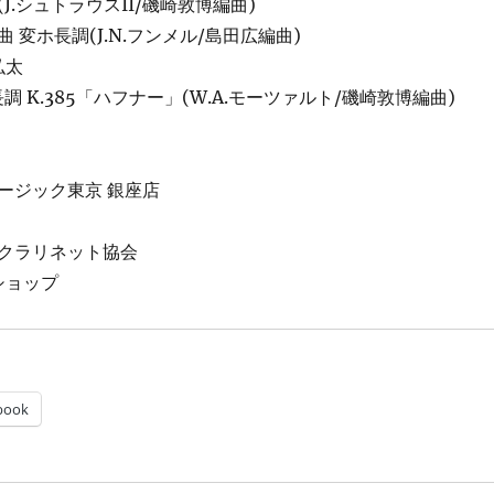
J.シュトラウスII/磯崎敦博編曲)
 変ホ長調(J.N.フンメル/島田広編曲)
弘太
調 K.385「ハフナー」(W.A.モーツァルト/磯崎敦博編曲)
ージック東京 銀座店
クラリネット協会
ショップ
book