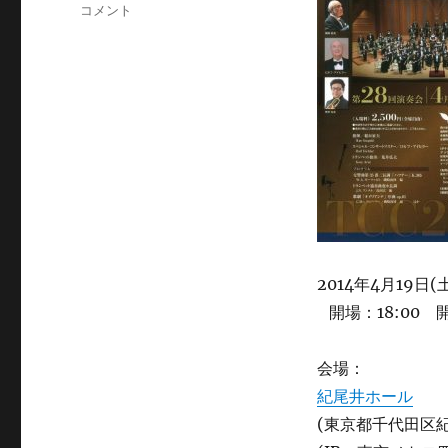
テ
第
コメント
ゴ
28
リ
回
ー
演
奏
会
に
2014年4月19日(
開場：18:00 開
会場：
紀尾井ホール
(東京都千代田区