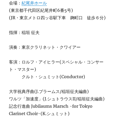
会場：
紀尾井ホール
(東京都千代田区紀尾井町6番5号)
(JR・東京メトロ四ッ谷駅下車 麹町口 徒歩６分)
指揮：稲垣 征夫
演奏：東京クラリネット・クワイアー
客演：ロルフ・アイヒラー(スペシャル・コンサー
ト・マスター)
クルト・シュミット(Conductor)
大学祝典序曲(J.ブラームス/稲垣征夫編曲)
ワルツ「加速度」(J.シュトラウスII/稲垣征夫編曲)
記念行進曲 Jubilaums Marsch -for Tokyo
Clarinet Choir-(K.シュミット)