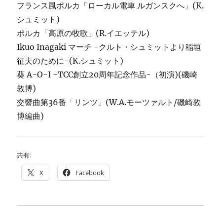
フランス風ポルカ「ローカル電車 ルガンスクへ」(K.
シュミット)
ポルカ「高原の牧歌」(R.イエッテル)
Ikuo Inagaki マーチ -クルト・シュミットより稲垣
征夫のために-(K.シュミット)
葵 A-O-I -TCC創立20周年記念作品-（初演)(磯崎
敦博)
交響曲第36番「リンツ」(W.A.モーツァルト/磯崎敦
博編曲)
共有:
X
Facebook