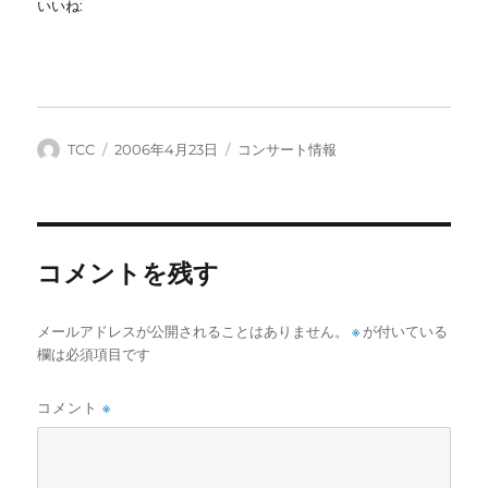
いいね:
投
投
カ
TCC
2006年4月23日
コンサート情報
稿
稿
テ
者
日:
ゴ
リ
ー
コメントを残す
メールアドレスが公開されることはありません。
※
が付いている
欄は必須項目です
コメント
※