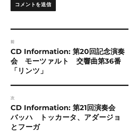
投
前
稿
CD Information: 第20回記念演奏
前
の
会 モーツァルト 交響曲第36番
ナ
投
「リンツ」
ビ
稿:
ゲ
次
ー
CD Information: 第21回演奏会
次
シ
の
バッハ トッカータ、アダージョ
投
ョ
とフーガ
稿: