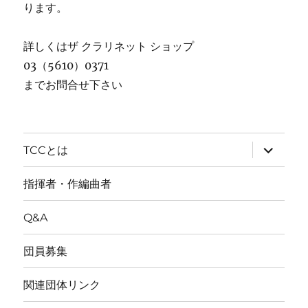
ります。
詳しくはザ クラリネット ショップ
03（5610）0371
までお問合せ下さい
サ
TCCとは
ブ
メ
ニ
指揮者・作編曲者
ュ
ー
を
Q&A
展
開
団員募集
関連団体リンク