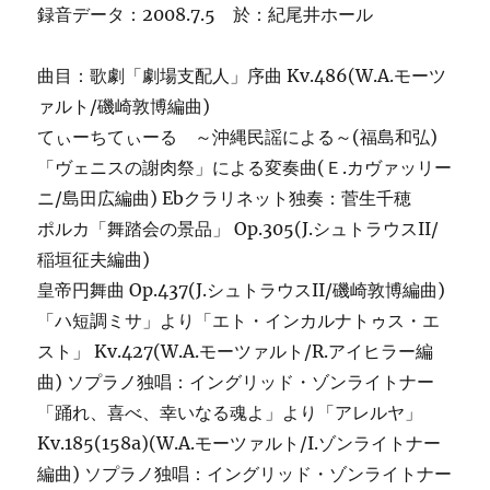
録音データ：2008.7.5 於：紀尾井ホール
曲目：歌劇「劇場支配人」序曲 Kv.486(W.A.モーツ
ァルト/磯崎敦博編曲)
てぃーちてぃーる ～沖縄民謡による～(福島和弘)
「ヴェニスの謝肉祭」による変奏曲(Ｅ.カヴァッリー
ニ/島田広編曲) Ebクラリネット独奏：菅生千穂
ポルカ「舞踏会の景品」 Op.305(J.シュトラウスII/
稲垣征夫編曲)
皇帝円舞曲 Op.437(J.シュトラウスII/磯崎敦博編曲)
「ハ短調ミサ」より「エト・インカルナトゥス・エ
スト」 Kv.427(W.A.モーツァルト/R.アイヒラー編
曲) ソプラノ独唱：イングリッド・ゾンライトナー
「踊れ、喜べ、幸いなる魂よ」より「アレルヤ」
Kv.185(158a)(W.A.モーツァルト/I.ゾンライトナー
編曲) ソプラノ独唱：イングリッド・ゾンライトナー