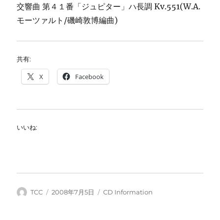
交響曲 第４１番「ジュピター」ハ長調 Kv.551(W.A.
モーツァルト/磯崎敦博編曲)
共有:
X
Facebook
いいね:
投
投
カ
TCC
2008年7月5日
CD Information
稿
稿
テ
者
日:
ゴ