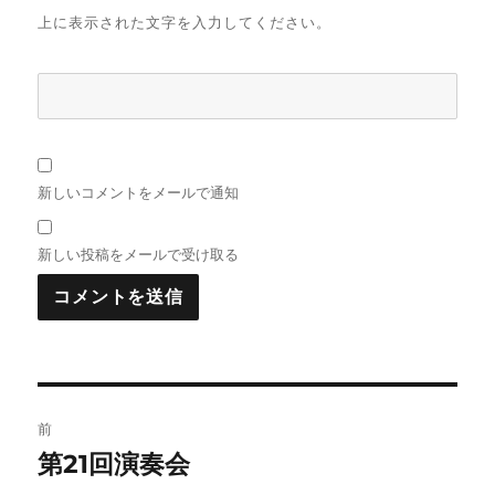
上に表示された文字を入力してください。
新しいコメントをメールで通知
新しい投稿をメールで受け取る
投
前
稿
第21回演奏会
前
の