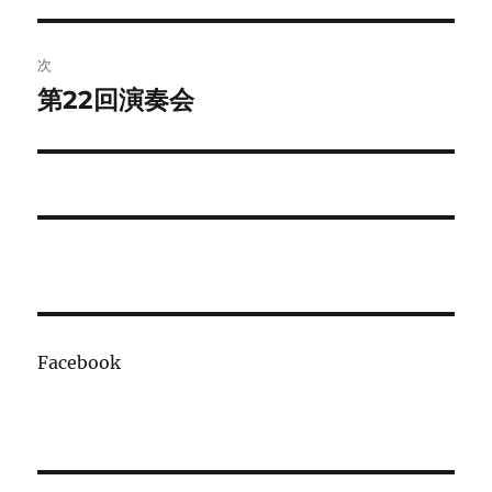
ナ
投
ビ
稿:
次
ゲ
第22回演奏会
次
の
ー
投
シ
稿:
ョ
ン
Facebook