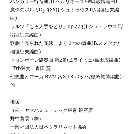
ハンガリー行進曲(H.ベルリオーズ/磯崎敦博編曲)
魔弾のポルカOp.326(J.シュトラウスII/稲垣征夫編
曲)
ワルツ「もろ人手をとり」op.443(J.シュトラウスII/
稲垣征夫編曲)
歌劇「売られた花嫁」より３つの舞曲(B.スメタナ/
稲垣征夫編曲)
トロンボーン協奏曲 第2番(E.ライヒェ/島田広編曲)
Trb独奏：倉田 寛
幻想曲とフーガ BWV542(J.S.バッハ/磯崎敦博編曲)
他
後援：
（株）ヤマハミュージック東京 銀座店
野中貿易（株）
一般社団法人日本クラリネット協会