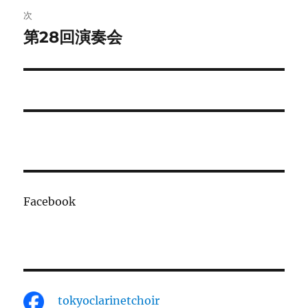
ビ
稿:
次
ゲ
第28回演奏会
次
の
ー
投
シ
稿:
ョ
ン
Facebook
tokyoclarinetchoir