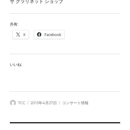
ザ クラリネット ショップ
共有:
X
Facebook
いいね:
投
投
カ
TCC
2013年4月27日
コンサート情報
稿
稿
テ
者
日:
ゴ
リ
ー