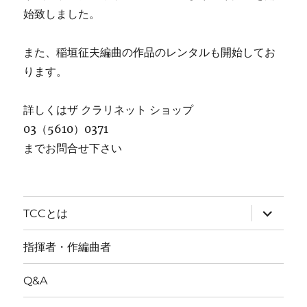
始致しました。
また、稲垣征夫編曲の作品のレンタルも開始してお
ります。
詳しくはザ クラリネット ショップ
03（5610）0371
までお問合せ下さい
サ
TCCとは
ブ
メ
ニ
指揮者・作編曲者
ュ
ー
を
Q&A
展
開