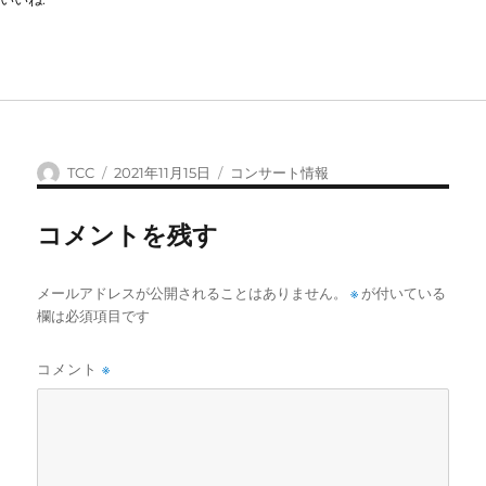
投
投
カ
TCC
2021年11月15日
コンサート情報
稿
稿
テ
者
日:
ゴ
コメントを残す
リ
ー
メールアドレスが公開されることはありません。
※
が付いている
欄は必須項目です
コメント
※