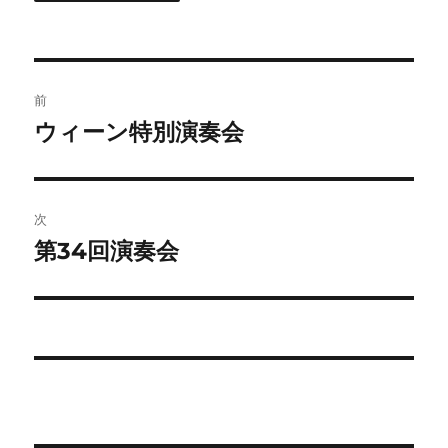
投
前
稿
ウィーン特別演奏会
前
の
ナ
投
ビ
稿:
次
ゲ
第34回演奏会
次
の
ー
投
シ
稿:
ョ
ン