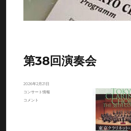
第38回演奏会
投
2026年2月21日
稿
カ
コンサート情報
日:
テ
第
コメント
ゴ
38
リ
回
ー
演
奏
会