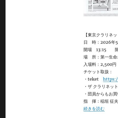
【東京クラリネッ
日 時：2026年
開場 13:15 開
場 所：第一生命
入場料：2,50
チケット取扱：
・teket
https:
・ザ クラリネット
・団員からもお買
指 揮：稲垣 征
“第38回演奏会” 
続きを読む