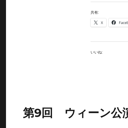
共有:
X
Face
いいね:
第9回 ウィーン公