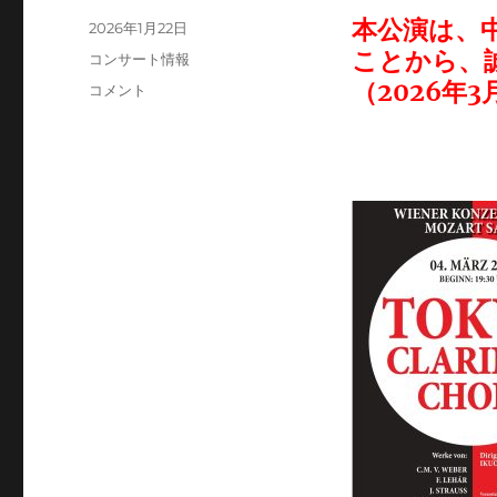
本公演は、
投
2026年1月22日
稿
ことから、
カ
コンサート情報
日:
テ
（2026年3
第
コメント
ゴ
9
リ
回
ー
ウ
ィ
ー
ン
公
演
に