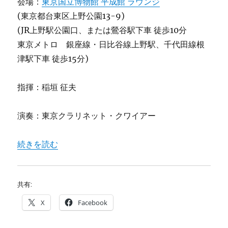
会場：
東京国立博物館 平成館 ラウンジ
(東京都台東区上野公園13-9)
(JR上野駅公園口、または鶯谷駅下車 徒歩10分
東京メトロ 銀座線・日比谷線上野駅、千代田線根
津駅下車 徒歩15分)
指揮：稲垣 征夫
演奏：東京クラリネット・クワイアー
“東京国立博物館 クラリネットコンサート 2025” の
続きを読む
共有:
X
Facebook