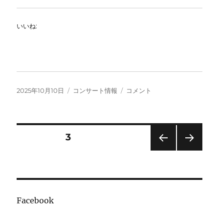
いいね:
投
カ
東
2025年10月10日
コンサート情報
コメント
稿
テ
京
日:
ゴ
国
リ
立
ー
博
投
固定ページ
3
物
館
前の
次の
稿
ク
ペー
ペー
ラ
ジ
ジ
の
リ
ネ
Facebook
ッ
ペ
ト