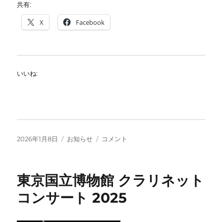
共有:
X
Facebook
いいね:
投
カ
明
2026年1月8日
お知らせ
コメント
稿
テ
け
日:
ゴ
ま
リ
し
東京国立博物館 クラリネット
ー
て
お
コンサート 2025
め
で
と