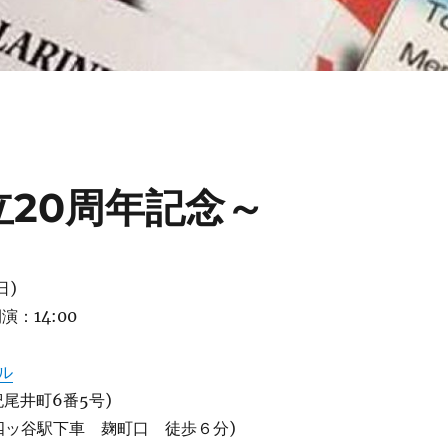
立20周年記念～
日)
演：14:00
ル
尾井町6番5号)
ロ四ッ谷駅下車 麹町口 徒歩６分)