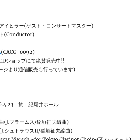
アイヒラー(ゲスト・コンサートマスター)
Conductor)
A
(CACG-0092)
CDショップにて絶賛発売中!!
ページより通信販売も行っています)
6.4.23 於：紀尾井ホール
(J.ブラームス/稲垣征夫編曲)
J.シュトラウスII/稲垣征夫編曲)
ms Marsch -for Tokyo Clarinet Choir-(K.シュミット)