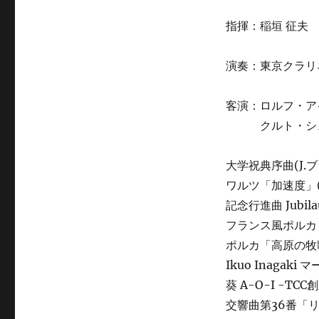
～
指揮：稲垣 征夫
創
立
20
演奏：東京クラリ
周
年
記
客演：ロルフ・ア
念
クルト・シュミット
～
に
大学祝典序曲(J.
ワルツ「加速度」(
記念行進曲 Jubilau
フランス風ポルカ「
ポルカ「高原の牧歌
Ikuo Inaga
葵 A-O-I -T
交響曲第36番「リ