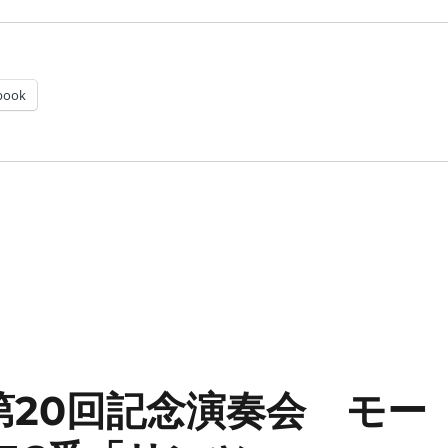
book
on: 第20回記念演奏会 モー