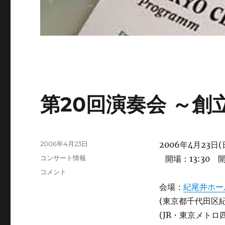
第20回演奏会 ～創
投
2006年4月23日
2006年4月23日(
稿
カ
コンサート情報
開場：13:30 開
日:
テ
第
コメント
ゴ
20
会場：
紀尾井ホー
リ
回
ー
(東京都千代田区紀
演
奏
(JR・東京メト
会