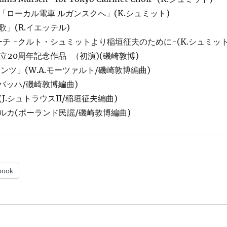
ローカル電車 ルガンスクへ」(K.シュミット)
」(R.イエッテル)
ki マーチ -クルト・シュミットより稲垣征夫のために-(K.シュミット
CC創立20周年記念作品-（初演)(磯崎敦博)
ンツ」(W.A.モーツァルト/磯崎敦博編曲)
.バッハ/磯崎敦博編曲)
J.シュトラウスII/稲垣征夫編曲)
ルカ(ポーランド民謡/磯崎敦博編曲)
book