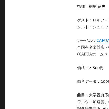
ト
指揮：稲垣 征夫
交
響
曲
ゲスト：ロルフ・
第
クルト・シュミット(
36
番
「リ
レーベル：
CAFU
ン
全国有名楽器店・
ツ」
(CAFUAホーム
に
価格：2,800円
録音データ：200
曲目：大学祝典序曲
ワルツ「加速度」(
記念行進曲 Jubilau