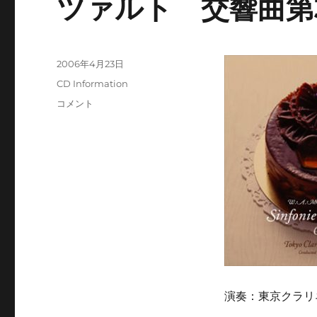
ツァルト 交響曲第
投
2006年4月23日
稿
カ
CD Information
日:
テ
CD
コメント
ゴ
Information:
リ
第
ー
20
回
記
念
演
奏
会
モ
ー
ツ
演奏：東京クラリ
ァ
ル