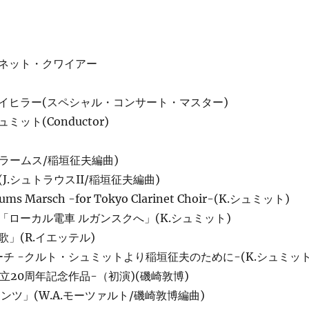
ネット・クワイアー
イヒラー(スペシャル・コンサート・マスター)
(Conductor)
ブラームス/稲垣征夫編曲)
J.シュトラウスII/稲垣征夫編曲)
ms Marsch -for Tokyo Clarinet Choir-(K.シュミット)
ローカル電車 ルガンスクへ」(K.シュミット)
」(R.イエッテル)
ki マーチ -クルト・シュミットより稲垣征夫のために-(K.シュミット
CC創立20周年記念作品-（初演)(磯崎敦博)
ンツ」(W.A.モーツァルト/磯崎敦博編曲)