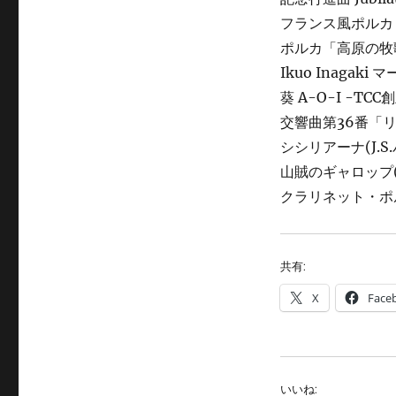
フランス風ポルカ「
ポルカ「高原の牧歌
Ikuo Inaga
葵 A-O-I -T
交響曲第36番「リ
シシリアーナ(J.S
山賊のギャロップ(
クラリネット・ポ
共有:
X
Face
いいね: